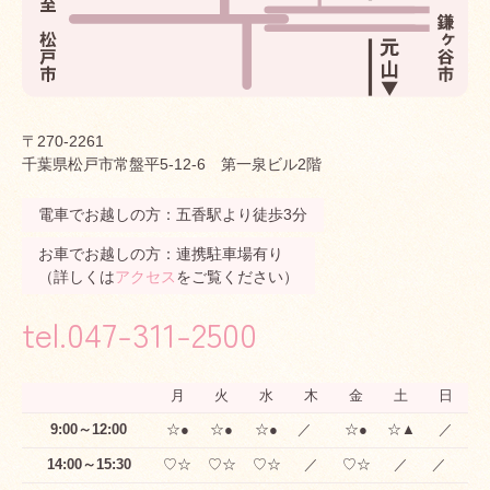
〒270-2261
千葉県松戸市常盤平5-12-6 第一泉ビル2階
電車でお越しの方：五香駅より徒歩3分
お車でお越しの方：連携駐車場有り
（詳しくは
アクセス
をご覧ください）
tel.047-311-2500
月
火
水
木
金
土
日
9:00～12:00
☆●
☆●
☆●
／
☆●
☆▲
／
14:00～15:30
♡☆
♡☆
♡☆
／
♡☆
／
／