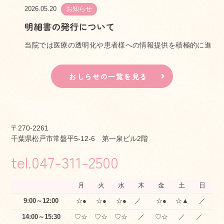
2026.05.20
お知らせ
明細書の発行について
当院では医療の透明化や患者様への情報提供を積極的に進
めていく観点から、領収書発行の際に個別の算定項目がわ
かる明細書を無料で発行しています。
おしらせの一覧を見る
2026.03.11
お知らせ
職員募集
〒270-2261
千葉県松戸市常盤平5-12-6 第一泉ビル2階
医療事務経験のある事務職員さん（パート）を募集いたし
tel.047-311-2500
ます。私たちと一緒に働きませんか！ご興味のある方はク
リニックまでお電話いただきますようにお願いいたしま
す。
月
火
水
木
金
土
日
9:00～12:00
☆●
☆●
☆●
／
☆●
☆▲
／
14:00～15:30
♡☆
♡☆
♡☆
／
♡☆
／
／
2026.01.25
お知らせ