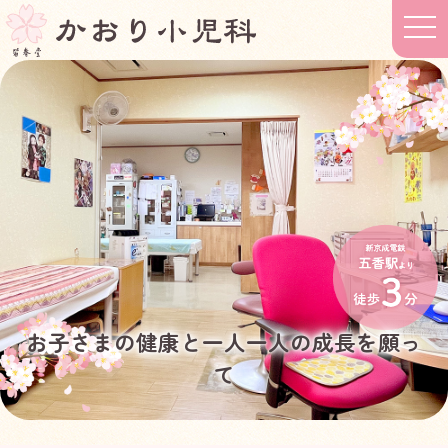
t
o
g
g
l
e
n
a
v
i
g
a
t
i
o
n
お子さまの健康と一人一人の成長を願っ
て