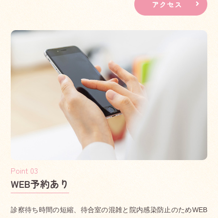
アクセス
者の同伴を必要とします。事情により、保護者以外の方
（※受任者）が同伴する
場合は、下記の委任状を保護者本人が記入し、受任者が予
診票に添えて提出してください。
（※）受任者とは、お子さんの健康状態を普段より熟知し
ている祖父母、叔父、
叔母、成人の兄弟姉妹の方となります。
https://www.city.matsudo.chiba.jp/kosodate/matsudodekos
odate/kosodatenavi/shussanshitara/yobousessyu/yobouse
ssyu.files/ininjo.pdf
2025.02.22
お知らせ
院長交代、診療時間変更のお知らせ
WEB予約あり
令和7年4月1日より、新谷かおり医師が新たに院長に就任
診察待ち時間の短縮、待合室の混雑と院内感染防止のためWEB
いたします。