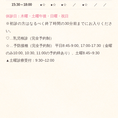
院長ブログ
15:30～18:00
●☆
●☆
●☆
／
●☆
／
／
ブログを始めました。よかったら覗いてみてください。
休診日：木曜・土曜午後・日曜・祝日
※初診の方はなるべく終了時間の30分前までにお入りくださ
い。
2026.01.07
お知らせ
♡…乳児検診（完全予約制）
RSウイルスワクチン（アブリスボ）定期接種
☆…予防接種（完全予約制） 平日8:45-9:00, 17:00-17:30（金曜
開始のお知らせ
のみ10:00, 10:30, 11:00の予約枠あり）、土曜8:45~9:30
令和8年4月から、松戸市在住の妊婦さんを対象にRSウイル
▲土曜診療受付：9:30~12:00
スワクチン（アブリスボ）の定期接種が始まります。生ま
れてくる赤ちゃんのRSウイルスに対する免疫力を高めて、
RSウイルス感染を予防したり重症化するのを防ぐことが目
的です。接種対象（妊娠28週から36週6日目まで）の妊婦
さんには、松戸市から通知ハガキが届く予定です。当院で
の接種をご希望の方は、通知ハガキが届いたあとに、接種
希望日の5週前以降にお電話にて予約していただきますよう