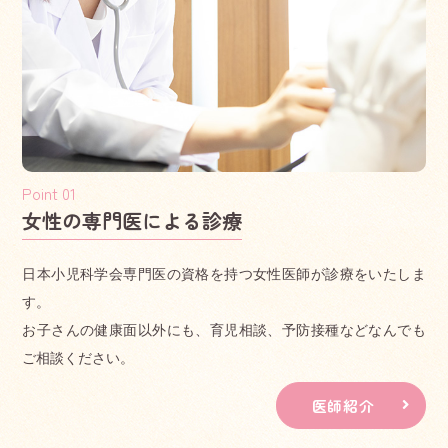
ます。
・予防接種の接種状況を確認し、接種の時期についての指
導を行います。また、予防接種の有効性・安全性に関する
情報提供を行います。
・小児かかりつけ診療料に同意する患者さまからの電話等
による問い合わせに対応しています。
女性の専門医による診療
2025.06.01
お知らせ
医療DX推進体制整備加算と一般名処方加算に
日本小児科学会専門医の資格を持つ女性医師が診療をいたしま
ついて
す。
医療DX推進体制整備加算について以下の通り対応を行って
お子さんの健康面以外にも、育児相談、予防接種などなんでも
います。
ご相談ください。
・オンライン資格確認等システムにより取得した医療情報
医師紹介
を、閲覧または活用して診療をできる体制を実施していま
す。