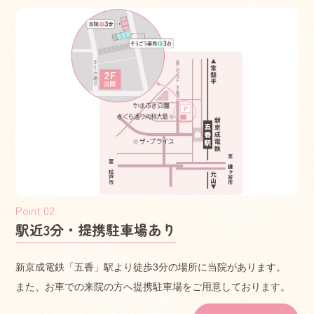
・マイナ保険証利用を促進するなど、医療DXを通じて質の
高い医療を提供できるよう取り組んでいます。
一般名処方加算について以下の通り対応を行っています。
・当院では後発医薬品のある医薬品について特定の医薬品
名を指定するのではなく、薬剤の成分をもとにした一般名
処方を行う場合があります。特定の医薬品の供給が不足し
た場合であっても、一般名処方によって患者さんに必要な
医薬品が提供しやすくなります。
2025.03.31
お知らせ
駅近3分・提携駐車場あり
定期の予防接種の実施における保護者以外の
同伴について
新京成電鉄「五香」駅より徒歩3分の場所に当院があります。
定期の予防接種または松戸市が実施する予防接種を受ける
また、お車での来院の方へ提携駐車場をご用意しております。
場合は、原則、保護