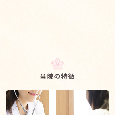
にお願いいたします。
2025.11.22
お知らせ
担当医師退職のお知らせ
本年12月に前院長の村田かおり医師が退職いたします。12
月27日（土）が最終診療日になる予定です。
2025.11.08
お知らせ
小児かかりつけ医制度（小児かかりつけ診療
当院の特徴
料）登録再開のお知らせ
当院では、継続して受診され同意された患者さまに、小児
科のかかりつけ医として次のような診療を行います。
・急な病気の際の診療や、慢性疾患の指導管理を行いま
す。
・発達段階に応じた助言・指導等を行い、健康相談に応じ